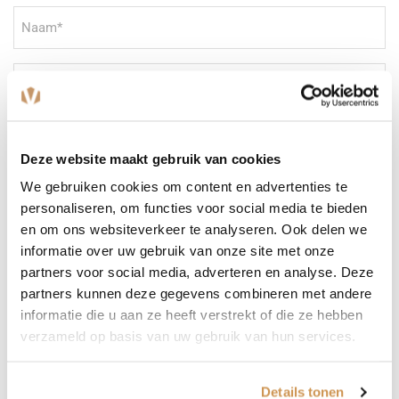
Naam
(Vereist)
Plaats
(Vereist)
E-
Deze website maakt gebruik van cookies
mailadres
(Vereist)
We gebruiken cookies om content en advertenties te
Telefoonnummer
personaliseren, om functies voor social media te bieden
en om ons websiteverkeer te analyseren. Ook delen we
Bericht
(Vereist)
informatie over uw gebruik van onze site met onze
partners voor social media, adverteren en analyse. Deze
partners kunnen deze gegevens combineren met andere
informatie die u aan ze heeft verstrekt of die ze hebben
verzameld op basis van uw gebruik van hun services.
Details tonen