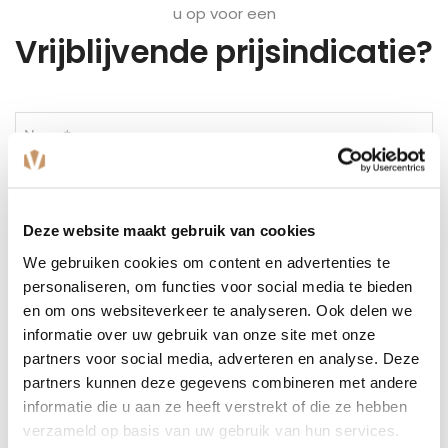
u op voor een
Vrijblijvende prijsindicatie?
Naam
(Vereist)
Plaats
(Vereist)
Deze website maakt gebruik van cookies
E-
We gebruiken cookies om content en advertenties te
mailadres
personaliseren, om functies voor social media te bieden
(Vereist)
en om ons websiteverkeer te analyseren. Ook delen we
Telefoonnummer
informatie over uw gebruik van onze site met onze
partners voor social media, adverteren en analyse. Deze
Bericht
partners kunnen deze gegevens combineren met andere
(Vereist)
informatie die u aan ze heeft verstrekt of die ze hebben
verzameld op basis van uw gebruik van hun services.