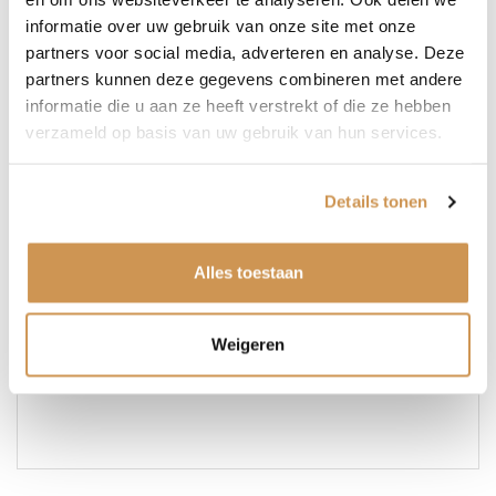
E-
informatie over uw gebruik van onze site met onze
partners voor social media, adverteren en analyse. Deze
mailadres
(Vereist)
partners kunnen deze gegevens combineren met andere
Telefoonnummer
informatie die u aan ze heeft verstrekt of die ze hebben
verzameld op basis van uw gebruik van hun services.
Bericht
(Vereist)
Details tonen
Alles toestaan
Weigeren