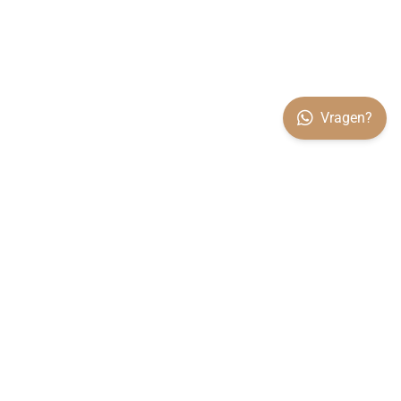
Vragen?
OVER VILARO
Koop rechtstreeks bij de producent. Alle woningen worden