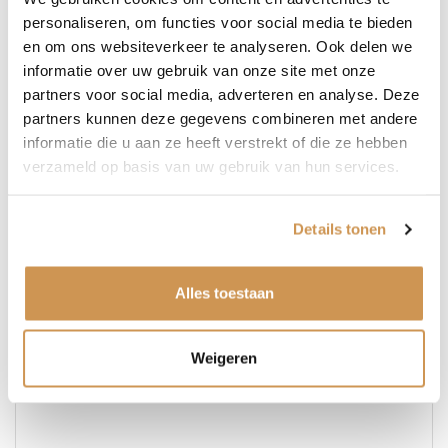
personaliseren, om functies voor social media te bieden
en om ons websiteverkeer te analyseren. Ook delen we
Plaats
(Vereist)
informatie over uw gebruik van onze site met onze
partners voor social media, adverteren en analyse. Deze
E-
partners kunnen deze gegevens combineren met andere
informatie die u aan ze heeft verstrekt of die ze hebben
mailadres
(Vereist)
verzameld op basis van uw gebruik van hun services.
Telefoonnummer
Details tonen
Bericht
(Vereist)
Alles toestaan
Weigeren