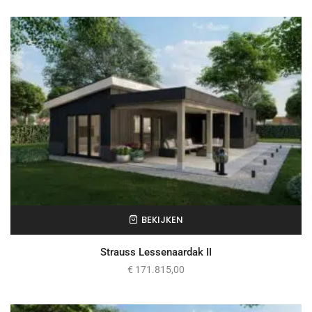
BEKIJKEN
Strauss Lessenaardak II
€
171.815,00