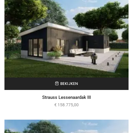
BEKIJKEN
Strauss Lessenaardak III
€
158.775,00