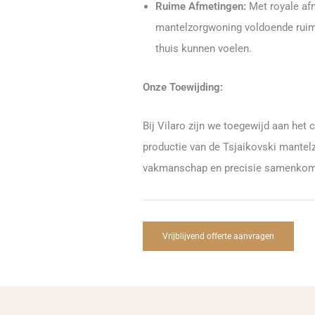
Ruime Afmetingen:
Met royale afm
mantelzorgwoning voldoende ruim
thuis kunnen voelen.
Onze Toewijding:
Bij Vilaro zijn we toegewijd aan he
productie van de Tsjaikovski mantelz
vakmanschap en precisie samenkomen
Vrijblijvend offerte aanvragen