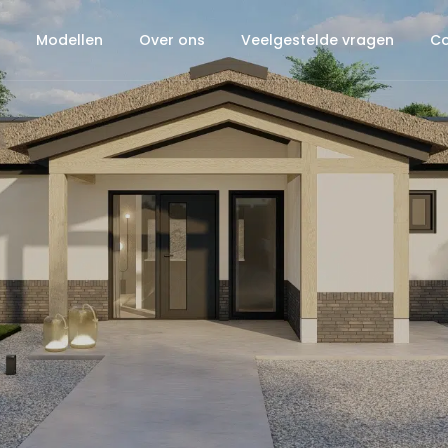
Modellen
Over ons
Veelgestelde vragen
Co
Tsjaikovski Zadeldak I