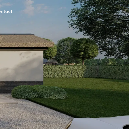
ntact
I