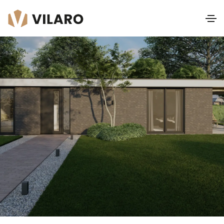
Beethoven Platdak
III