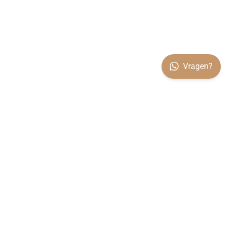
Vragen?
OVER VILARO
Koop rechtstreeks bij de producent. Alle woningen worden