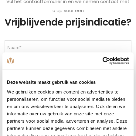
Vul het contactformulier in en we nemen contact met
u op voor een
Vrijblijvende prijsindicatie?
Naam
(Vereist)
Plaats
(Vereist)
Deze website maakt gebruik van cookies
E-
We gebruiken cookies om content en advertenties te
mailadres
(Vereist)
personaliseren, om functies voor social media te bieden
Telefoonnummer
en om ons websiteverkeer te analyseren. Ook delen we
informatie over uw gebruik van onze site met onze
partners voor social media, adverteren en analyse. Deze
Bericht
(Vereist)
partners kunnen deze gegevens combineren met andere
informatie die u aan ze heeft verstrekt of die ze hebben