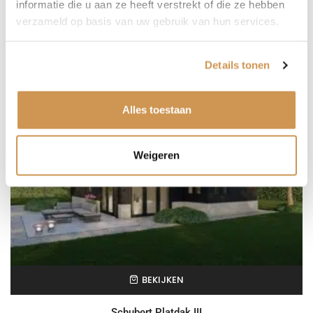
informatie die u aan ze heeft verstrekt of die ze hebben
verzameld op basis van uw gebruik van hun services.
Mozart Zadeldak III
€
194.105,00
Details tonen
Alles toestaan
Weigeren
BEKIJKEN
Schubert Platdak III