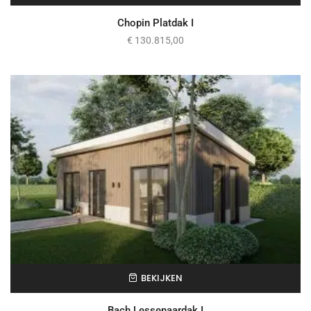
Chopin Platdak I
€
130.815,00
BEKIJKEN
Bach Lessenaardak I