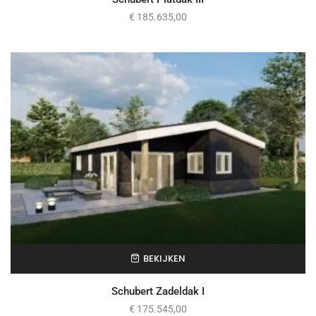
€
185.635,00
BEKIJKEN
Schubert Zadeldak I
€
175.545,00