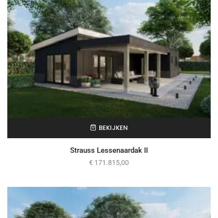
BEKIJKEN
Strauss Lessenaardak II
€
171.815,00