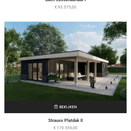
€
93.575,00
BEKIJKEN
Strauss Platdak II
€
179.559,00