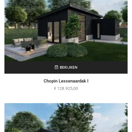
BEKIJKEN
Chopin Lessenaardak I
€
128.925,00