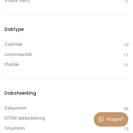
Vivaldi 99m2
12
Daktype
Zadeldak
10
Lessenaardak
11
Platdak
11
Dakafwerking
Dakpannen
06
EPDM dakbedekking
Vragen?
11
Felsplaten
13