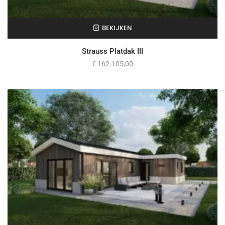
BEKIJKEN
Strauss Platdak III
€
162.105,00