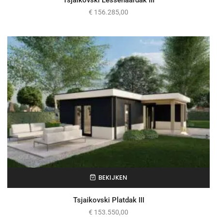
€
156.285,00
BEKIJKEN
Tsjaikovski Platdak III
€
153.550,00