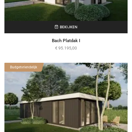
BEKIJKEN
Bach Platdak I
€
95.195,00
Budgetvriendelijk