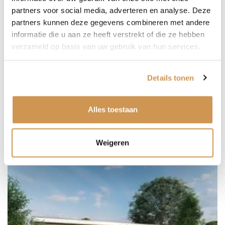
partners voor social media, adverteren en analyse. Deze
partners kunnen deze gegevens combineren met andere
OFFERTE AANVRAGEN
informatie die u aan ze heeft verstrekt of die ze hebben
verzameld op basis van uw gebruik van hun services.
Details tonen
Alles toestaan
Gerelateerde producten
Weigeren