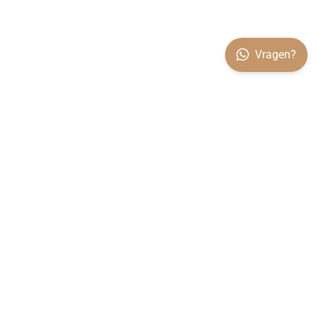
Vragen?
OVER VILARO
Koop rechtstreeks bij de producent. Alle woningen worden
volledig in eigen beheer in onze fabriek in Kesteren
geproduceerd.