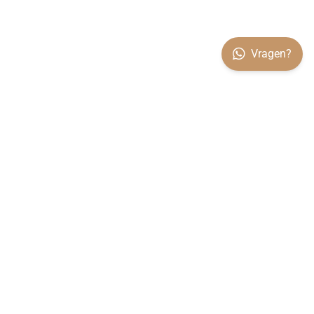
Vragen?
OVER VILARO
Koop rechtstreeks bij de producent. Alle woningen worden
volledig in eigen beheer in onze fabriek in Kesteren
geproduceerd.