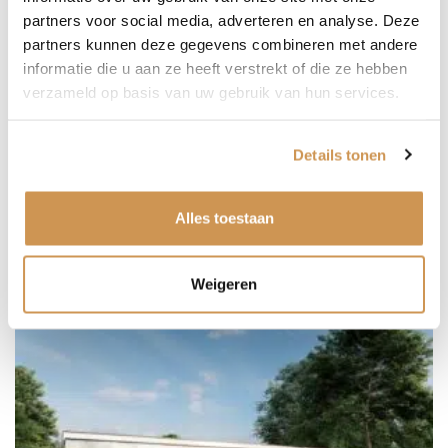
partners voor social media, adverteren en analyse. Deze
partners kunnen deze gegevens combineren met andere
OFFERTE AANVRAGEN
informatie die u aan ze heeft verstrekt of die ze hebben
verzameld op basis van uw gebruik van hun services.
Details tonen
Alles toestaan
Gerelateerde producten
Weigeren